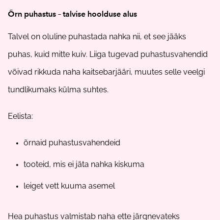
Õrn puhastus – talvise hoolduse alus
Talvel on oluline puhastada nahka nii, et see jääks
puhas, kuid mitte kuiv. Liiga tugevad puhastusvahendid
võivad rikkuda naha kaitsebarjääri, muutes selle veelgi
tundlikumaks külma suhtes.
Eelista:
õrnaid puhastusvahendeid
tooteid, mis ei jäta nahka kiskuma
leiget vett kuuma asemel
Hea puhastus valmistab naha ette järgnevateks