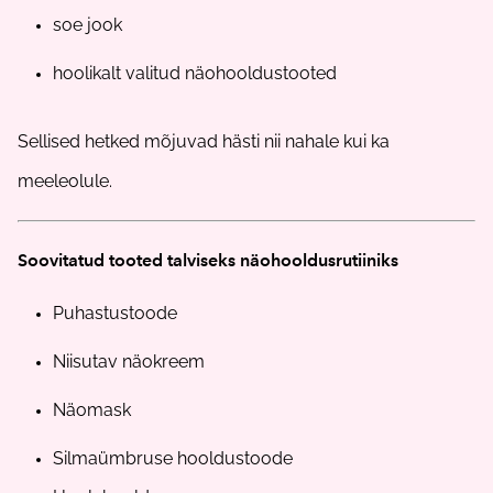
soe jook
hoolikalt valitud näohooldustooted
Sellised hetked mõjuvad hästi nii nahale kui ka
meeleolule.
Soovitatud tooted talviseks näohooldusrutiiniks
Puhastustoode
Niisutav näokreem
Näomask
Silmaümbruse hooldustoode