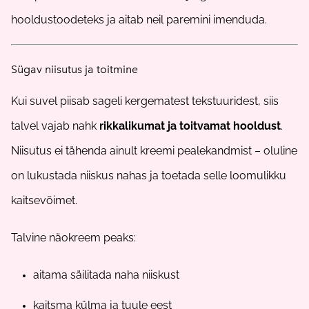
hooldustoodeteks ja aitab neil paremini imenduda.
Sügav niisutus ja toitmine
Kui suvel piisab sageli kergematest tekstuuridest, siis
talvel vajab nahk
rikkalikumat ja toitvamat hooldust
.
Niisutus ei tähenda ainult kreemi pealekandmist – oluline
on lukustada niiskus nahas ja toetada selle loomulikku
kaitsevõimet.
Talvine näokreem peaks:
aitama säilitada naha niiskust
kaitsma külma ja tuule eest