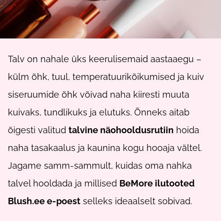
Talv on nahale üks keerulisemaid aastaaegu –
külm õhk, tuul, temperatuurikõikumised ja kuiv
siseruumide õhk võivad naha kiiresti muuta
kuivaks, tundlikuks ja elutuks. Õnneks aitab
õigesti valitud
talvine näohooldusrutiin
hoida
naha tasakaalus ja kaunina kogu hooaja vältel.
Jagame samm-sammult, kuidas oma nahka
talvel hooldada ja millised
BeMore ilutooted
Blush.ee e-poest
selleks ideaalselt sobivad.