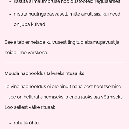
kasuta silmaümbruse hooldustooteid regulaarselt
niisuta huuli igapäevaselt, mitte ainult siis, kui need
on juba kuivad
See aitab ennetada kuivusest tingitud ebamugavust ja
hoiab ilme värskena.
Muuda näohooldus talviseks rituaaliks
Talvine näohooldus ei ole ainult naha eest hoolitsemine
– see on hetk rahunemiseks ja enda jaoks aja võtmiseks.
Loo sellest väike rituaal:
rahulik õhtu