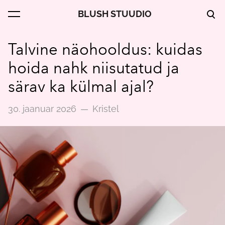
BLUSH STUUDIO
lisati ostukorvi.
Vaata ostukorvi
Talvine näohooldus: kuidas
hoida nahk niisutatud ja
särav ka külmal ajal?
30. jaanuar 2026
—
Kristel