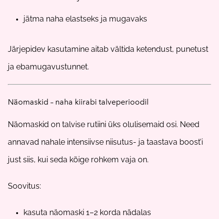
jätma naha elastseks ja mugavaks
Järjepidev kasutamine aitab vältida ketendust, punetust
ja ebamugavustunnet.
Näomaskid – naha kiirabi talveperioodil
Näomaskid on talvise rutiini üks olulisemaid osi. Need
annavad nahale intensiivse niisutus- ja taastava boost’i
just siis, kui seda kõige rohkem vaja on.
Soovitus:
kasuta näomaski 1–2 korda nädalas