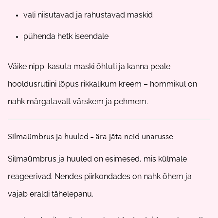
vali niisutavad ja rahustavad maskid
pühenda hetk iseendale
Väike nipp: kasuta maski õhtuti ja kanna peale
hooldusrutiini lõpus rikkalikum kreem – hommikul on
nahk märgatavalt värskem ja pehmem.
Silmaümbrus ja huuled – ära jäta neid unarusse
Silmaümbrus ja huuled on esimesed, mis külmale
reageerivad. Nendes piirkondades on nahk õhem ja
vajab eraldi tähelepanu.