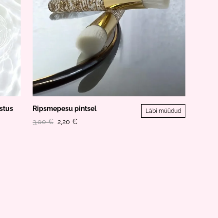
stus
Ripsmepesu pintsel
Läbi müüdud
3,00 €
2,20 €