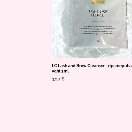
LC Lash and Brow Cleanser - ripsmepuha
vaht 3ml
3,00 €