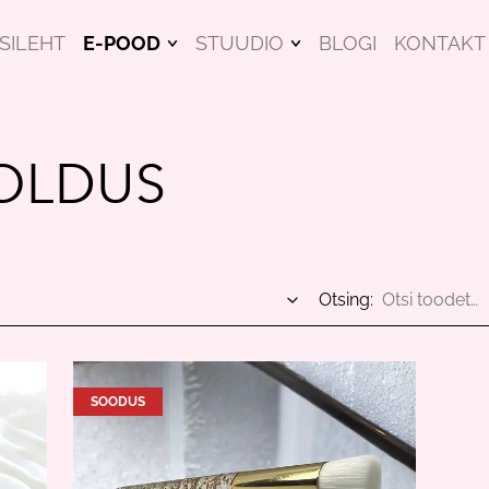
SILEHT
E-POOD
STUUDIO
BLOGI
KONTAKT
NÄOMASKID
KOOLITUSED
ILUTOOTED
HINNAKIRI
OLDUS
RIPSMEHOOLDUS
KINGITUSEKS
KOOLITUSED
Otsing:
KINKEKAARDID
SOODUS