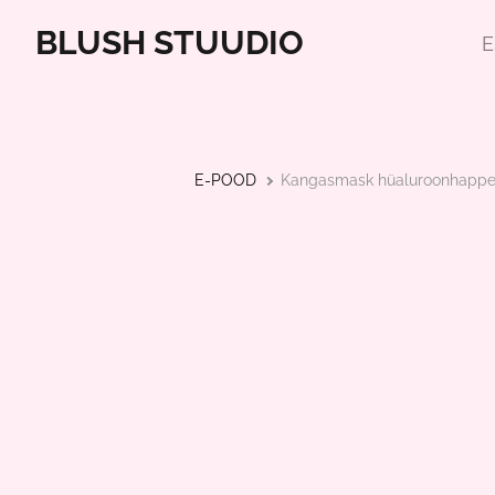
BLUSH STUUDIO
E
E-POOD
Kangasmask hüaluroonhapp