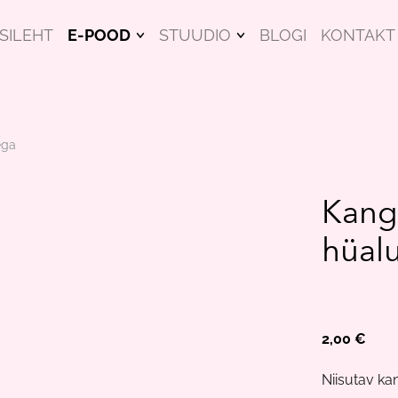
SILEHT
E-POOD
STUUDIO
BLOGI
KONTAKT
NÄOMASKID
KOOLITUSED
ILUTOOTED
HINNAKIRI
ega
RIPSMEHOOLDUS
KINGITUSEKS
Kang
KOOLITUSED
hüal
KINKEKAARDID
2,00 €
Niisutav k