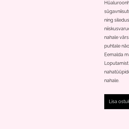
Hüaluroon
sügavniisutu
ning siledu
niiskusvaru
nahale vär
puhtale näo
Eemalda ma
Loputamist e
nahatüüpide
nahale.
Lisa ostu