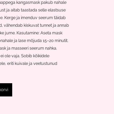
happega kangasmask pakub nahale
st ja aitab taastada selle elastsuse
se. Kerge ja imenduv seerum täidab
d, vähendab kiskuvat tunnet ja annab
ske jume. Kasutamine: Aseta mask
nahale ja lase mõjuda 15–20 minutit.
sk ja masseeri seerum nahka.
i ole vaja. Sobib kõikidele
le, eriti kuivale ja veetustunud
korvi