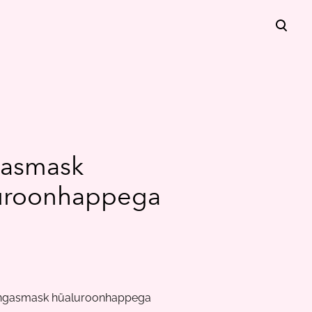
lisati ostukorvi.
Vaata ostukorvi
asmask
uroonhappega
angasmask hüaluroonhappega