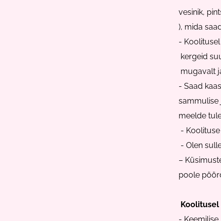
vesinik, pint
), mida saa
- Koolitusel
kergeid suu
mugavalt j
- Saad kaas
sammulise j
meelde tule
- Koolituse
- Olen sulle
– Küsimuste
poole pöör
Koolitusel
- Keemilise 