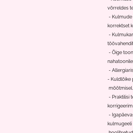
võrreldes t
- Kulmude e
korrektset 
- Kulmukarv
töövahendit
- Õige toon
nahatoonile 
- Allergiari
- Kuldlõike
mõõtmisel.
- Praktilisi
korrigeerim
- Igapäeva
kulmugeeli 
hoolitsetu