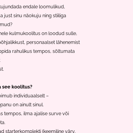
kujundada endale loomulikud,
a just sinu näokuju ning stiiliga
ulmud?
ele kulmukoolitus on loodud sulle,
põhjalikkust, personaalset lähenemist
ppida rahulikus
tempos, sõltumata
t
t.
a see koolitus?
oimub individuaalselt –
panu on ainult sinul.
 tempos, ilma ajalise surve või
ta.
d starterkomplekti (keemiline värv,