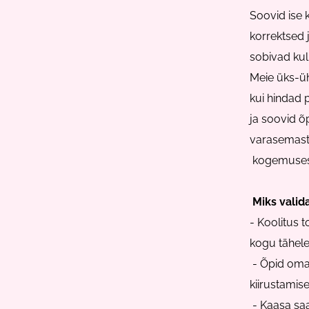
Soovid ise 
korrektsed j
sobivad k
Meie üks-üh
kui hindad 
ja soovid õ
varasemas
kogemuses
Miks valid
- Koolitus t
kogu tähele
- Õpid omas
kiirustamise
- Kaasa saa