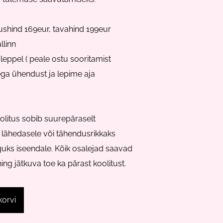
shind 169eur, tavahind 199eur
llinn
eppel ( peale ostu sooritamist
ga ühendust ja lepime aja
oolitus sobib suurepäraselt
 lähedasele või tähendusrikkaks
guks iseendale. Kõik osalejad saavad
ing jätkuva toe ka pärast koolitust.
korvi