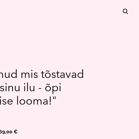
lisati ostukorvi.
Vaata ostukorvi
mud mis tõstavad
sinu ilu - õpi
ise looma!"
69,00 €