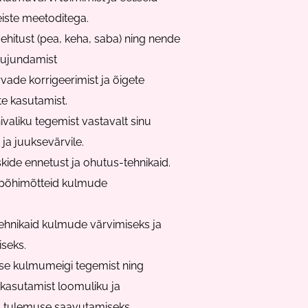
eiste meetoditega.
hitust (pea, keha, saba) ning nende
kujundamist
ade korrigeerimist ja õigete
e kasutamist.
ivaliku tegemist vastavalt sinu
ja juuksevärvile.
skide ennetust ja ohutus-tehnikaid.
 põhimõtteid kulmude
 tehnikaid kulmude värvimiseks ja
iseks.
se kulmumeigi tegemist ning
kasutamist loomuliku ja
d tulemuse saavutamiseks.