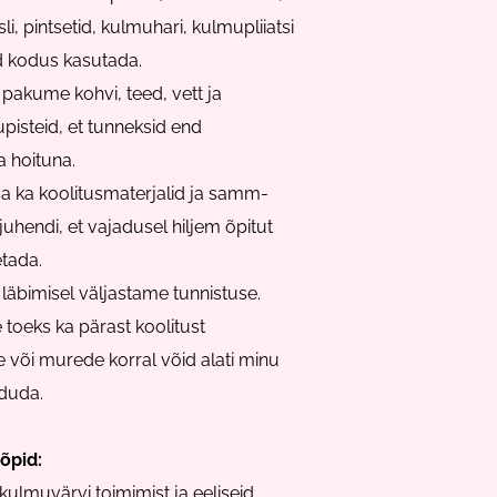
sli, pintsetid, kulmuhari, kulmupliiatsi
d kodus kasutada.
 pakume kohvi, teed, vett ja
pisteid, et tunneksid end
a hoituna.
a ka koolitusmaterjalid ja samm-
uhendi, et vajadusel hiljem
õpitut
tada.
 läbimisel väljastame tunnistuse.
 toeks ka pärast koolitust
 või murede korral võid alati minu
duda.
 õpid:
kulmuvärvi toimimist ja eeliseid