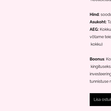
Hind:
soodu
Asukoht:
Ta
AEG:
Kokkul
võtame teie
kokku)
Boonus
: K
kingituseks
investeerin
tunnistuse n
Lisa ostu