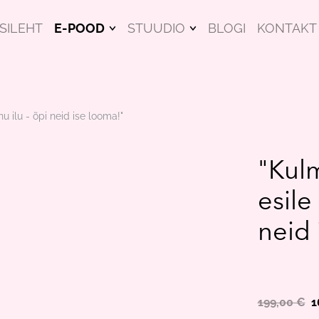
SILEHT
E-POOD
STUUDIO
BLOGI
KONTAKT
NÄOMASKID
KOOLITUSED
ILUTOOTED
HINNAKIRI
u ilu - õpi neid ise looma!"
RIPSMEHOOLDUS
KINGITUSEKS
"Kul
KOOLITUSED
esile 
KINKEKAARDID
neid 
199,00 €
1