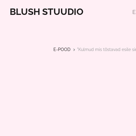
BLUSH STUUDIO
E
E-POOD
"Kulmud mis tõstavad esile sin