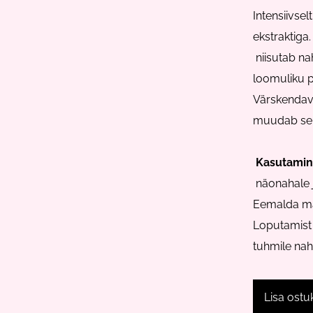
Intensiivsel
ekstraktiga
niisutab na
loomuliku 
Värskendav 
muudab sell
Kasutamin
näonahale j
Eemalda ma
Loputamist e
tuhmile nah
Lisa ostu