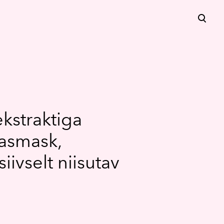
lisati ostukorvi.
Vaata ostukorvi
 ekstraktiga
asmask,
siivselt niisutav