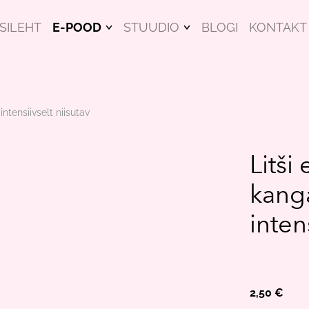
SILEHT
E-POOD
STUUDIO
BLOGI
KONTAKT
NÄOMASKID
KOOLITUSED
ILUTOOTED
HINNAKIRI
ntensiivselt niisutav
RIPSMEHOOLDUS
KINGITUSEKS
Litši
KOOLITUSED
kang
KINKEKAARDID
inten
2,50 €