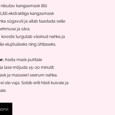
t niisutav kangasmask litši
. Litši ekstraktiga kangasmask
hka sügavuti ja aitab taastada selle
pehmuse ja sära.
koostis turgutab väsinud nahka ja
e elujõuliseks ning ühtlaseks.
e:
Aseta mask puhtale
a lase mõjuda 15–20 minutit.
sk ja masseeri seerum nahka.
i ole vaja. Sobib eriti häst
i
kuivale ja
ale.
korvi