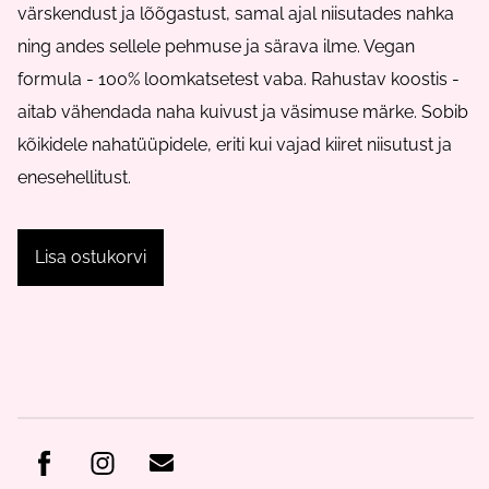
värskendust ja lõõgastust, samal ajal niisutades nahka
ning andes sellele pehmuse ja särava ilme. Vegan
formula - 100% loomkatsetest vaba.
Rahustav koostis -
aitab vähendada naha kuivust ja väsimuse märke. Sobib
kõikidele nahatüüpidele, eriti kui vajad kiiret niisutust ja
enesehellitust.
Lisa ostukorvi