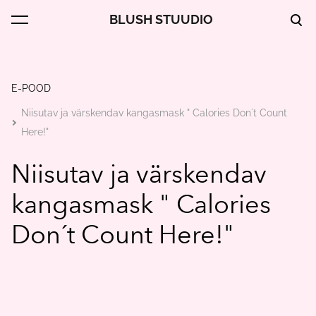
BLUSH STUUDIO
lisati ostukorvi.
Vaata ostukorvi
E-POOD
Niisutav ja värskendav kangasmask " Calories Don´t Count
Here!"
Niisutav ja värskendav
kangasmask " Calories
Don´t Count Here!"